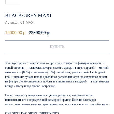
BLACK/GREY MAXI
Артикул:
01-MAXI
16000,00
р.
22800,00
р.
КУПИТЬ
Это двустороннее пальто-халат — про стиль, комфорт и функциональность. С
одной стороны — плащевка, которая спасёт в дождь и ветер, с другой — мягкий
микс шерсти (85%) и полиамида (15%) для тёплых, уютных дней. Свободный
крой, широкие рукава и пояс добавляют расслабленности, но сохраняют акцент
на фигуре. Легко стирается и ещё легче вписывается в гардероб — вещь, которая
всегда к месту и под любое настроение.
Пальто сшито в универсальном «Едином размере», что позволяет не
привязывать его к определенной размерной группе. Именно благодаря
отсутствию шлевок изделие гармонично сочетается как с поясом, так и без него.
ONE SIZE | TWO SIDES | THREE KINDS